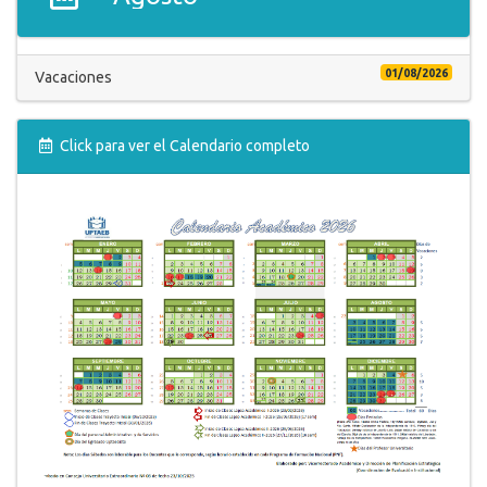
30
31
1
2
3
4
5
Vacaciones
01/08/2026
Vacaciones
Click para ver el Calendario completo