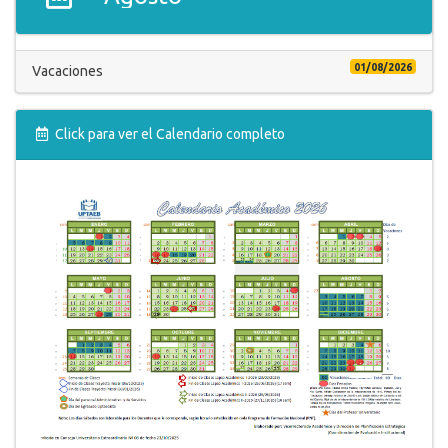
30
31
1
2
3
4
5
Vacaciones
01/08/2026
Vacaciones
Click para ver el Calendario completo